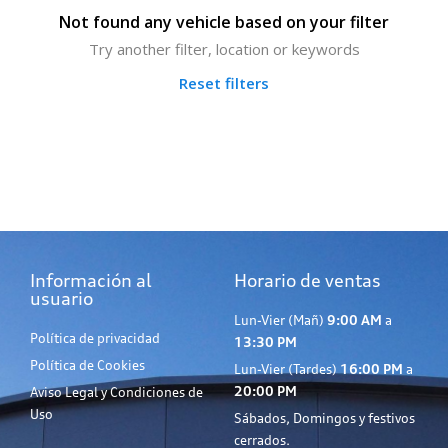
Not found any vehicle based on your filter
Try another filter, location or keywords
Reset filters
Información al
Horario de ventas
usuario
Lun-Vier (Mañ)
9:00 AM
a
Política de privacidad
13:30 PM
Política de Cookies
Lun-Vier (Tardes)
16:00 PM
a
20:00 PM
Aviso Legal y Condiciones de
Uso
Sábados, Domingos y festivos
cerrados.