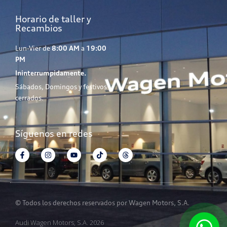
Horario de taller y
Recambios
Lun-Vier de
8:00 AM
a
19:00
PM
Ininterrumpidamente.
Sábados, Domingos y festivos
cerrados.
Síguenos en redes
© Todos los derechos reservados por Wagen Motors, S.A.
Audi Wagen Motors, S.A. 2026