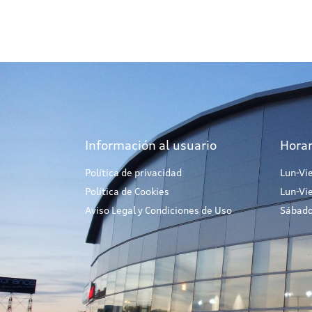
Información al usuario
Horar
Política de privacidad
Lun-Vi
Política de Cookies
Lun-Vi
Aviso Legal y Condiciones de Uso
Sábado