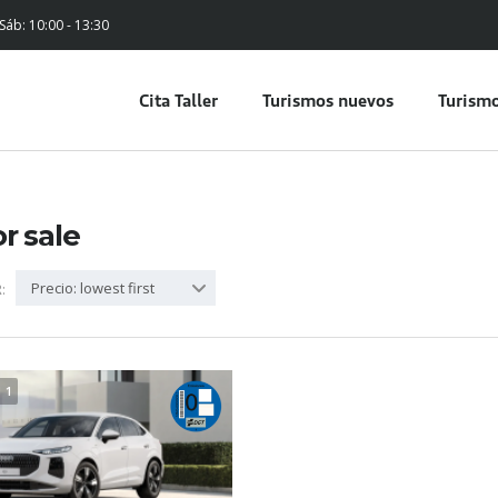
 Sáb: 10:00 - 13:30
Cita Taller
Turismos nuevos
Turismo
or sale
Precio: lowest first
:
1