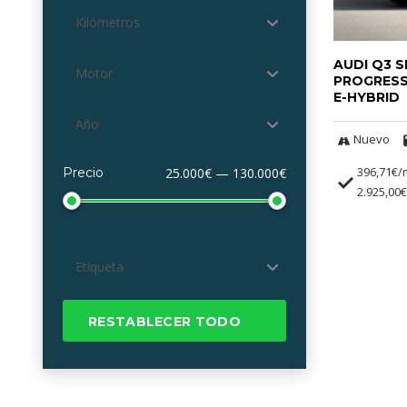
Kilómetros
AUDI Q3 
Motor
PROGRESS
E-HYBRID
Año
Nuevo
396,71€/
Precio
25.000€ — 130.000€
2.925,00€
Etiqueta
RESTABLECER TODO