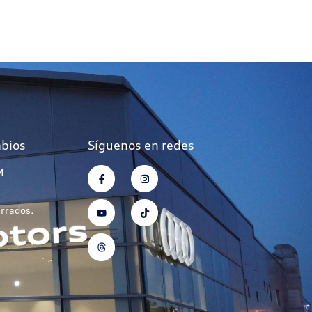
mbios
Síguenos en redes
M
errados.