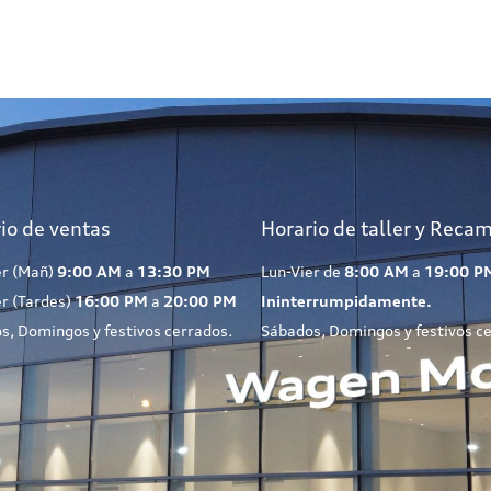
io de ventas
Horario de taller y Reca
er (Mañ)
9:00 AM
a
13:30 PM
Lun-Vier de
8:00 AM
a
19:00 P
er (Tardes)
16:00 PM
a
20:00 PM
Ininterrumpidamente.
s, Domingos y festivos cerrados.
Sábados, Domingos y festivos c