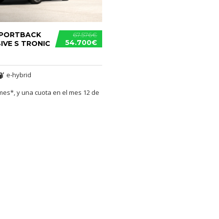
SPORTBACK
67.576€
54.700€
IVE S TRONIC
e-hybrid
mes*, y una cuota en el mes 12 de