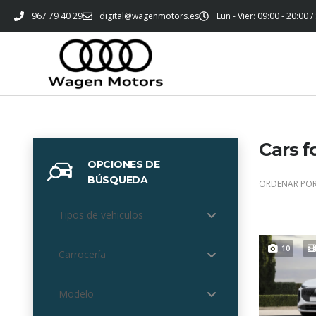
967 79 40 29
digital@wagenmotors.es
Lun - Vier: 09:00 - 20:00 /
Cars f
OPCIONES DE
BÚSQUEDA
ORDENAR POR
Tipos de vehiculos
10
Carrocería
Modelo