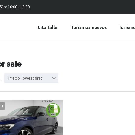
 Sáb: 10:00 - 13:30
Cita Taller
Turismos nuevos
Turismo
or sale
Precio: lowest first
:
1