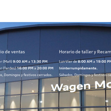
io de ventas
Horario de taller y Reca
er (Mañ)
9:00 AM
a
13:30 PM
Lun-Vier de
8:00 AM
a
19:00 P
er (Tardes)
16:00 PM
a
20:00 PM
Ininterrumpidamente.
s, Domingos y festivos cerrados.
Sábados, Domingos y festivos c