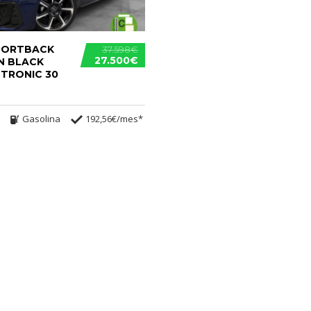
SPORTBACK
37.598€
27.500€
N BLACK
 TRONIC 30
Gasolina
192,56€/mes*