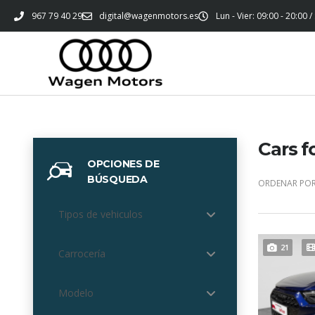
967 79 40 29
digital@wagenmotors.es
Lun - Vier: 09:00 - 20:00 /
Cars f
OPCIONES DE
BÚSQUEDA
ORDENAR POR
Tipos de vehiculos
21
Carrocería
Modelo