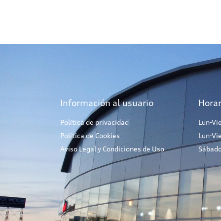
Información al usuario
Horar
Política de privacidad
Lun-Vi
Política de Cookies
Lun-Vi
Aviso Legal y Condiciones de Uso
Sábado