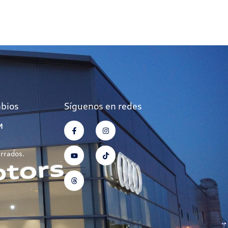
mbios
Síguenos en redes
M
errados.