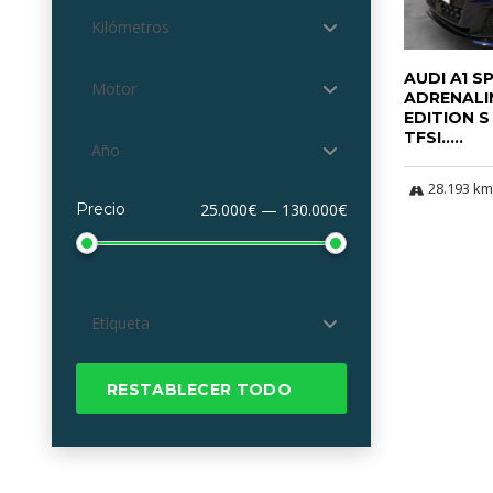
Kilómetros
AUDI A1 
Motor
ADRENALI
EDITION S
TFSI.....
Año
28.193 km
Precio
25.000€ — 130.000€
Etiqueta
RESTABLECER TODO