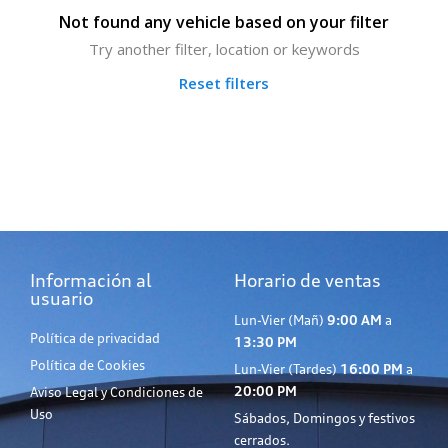
Not found any vehicle based on your filter
Try another filter, location or keywords
Reset filters
Información al
Horario de ventas
usuario
Lun-Vier (Mañ)
9:00 AM
a
Política de privacidad
13:30 PM
Política de Cookies
Lun-Vier (Tardes)
16:00 PM
a
20:00 PM
Aviso Legal y Condiciones de
Uso
Sábados, Domingos y festivos
cerrados.