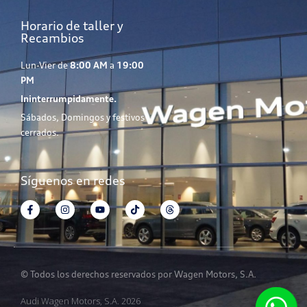
Horario de taller y
Recambios
Lun-Vier de
8:00 AM
a
19:00
PM
Ininterrumpidamente.
Sábados, Domingos y festivos
cerrados.
Síguenos en redes
© Todos los derechos reservados por Wagen Motors, S.A.
Audi Wagen Motors, S.A. 2026