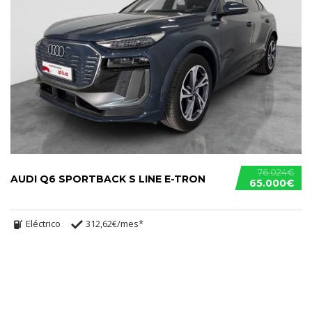
76.024€
AUDI Q6 SPORTBACK S LINE E-TRON
65.000€
Eléctrico
312,62€/mes*