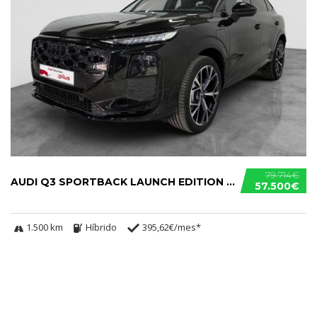
79.714€
AUDI Q3 SPORTBACK LAUNCH EDITION S TRONIC E-HYBRID
57.500€
1.500 km
Híbrido
395,62€/mes*