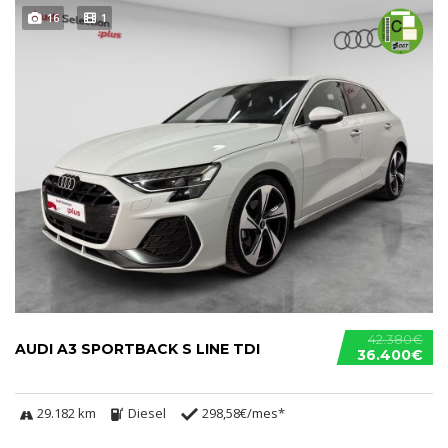
16
1
42.380€
AUDI A3 SPORTBACK S LINE TDI
36.400€
29.182 km
Diesel
298,58€/mes*