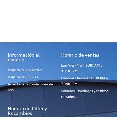
Información al
Horario de ventas
usuario
Lun-Vier (Mañ)
9:00 AM
a
Política de privacidad
13:30 PM
Política de Cookies
Lun-Vier (Tardes)
16:00 PM
a
20:00 PM
Aviso Legal y Condiciones de
Uso
Sábados, Domingos y festivos
cerrados.
Horario de taller y
Recambios