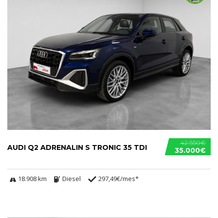
42.550€
AUDI Q2 ADRENALIN S TRONIC 35 TDI
35.000€
18.908 km
Diesel
297,49€/mes*