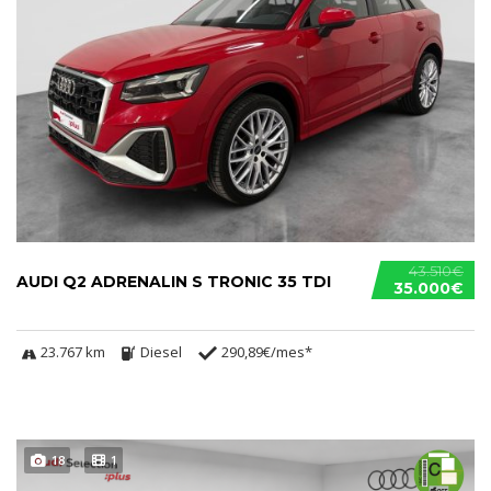
43.510€
AUDI Q2 ADRENALIN S TRONIC 35 TDI
35.000€
23.767 km
Diesel
290,89€/mes*
18
1