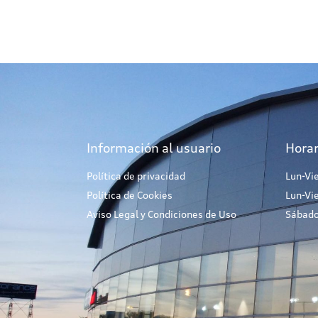
Información al usuario
Horar
Política de privacidad
Lun-Vi
Política de Cookies
Lun-Vi
Aviso Legal y Condiciones de Uso
Sábado