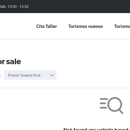
 Sáb: 10:00 - 13:30
Cita Taller
Turismos nuevos
Turismo
or sale
Precio: lowest first
: