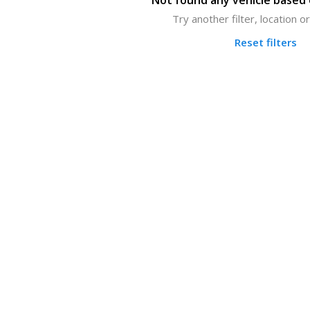
Not found any vehicle based o
Try another filter, location 
Reset filters