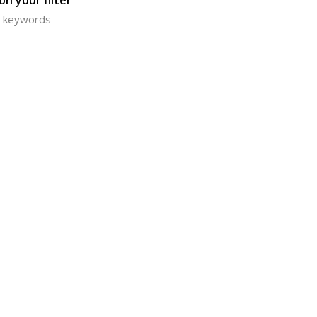
n your filter
or keywords