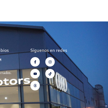
mbios
Síguenos en redes
M
errados.