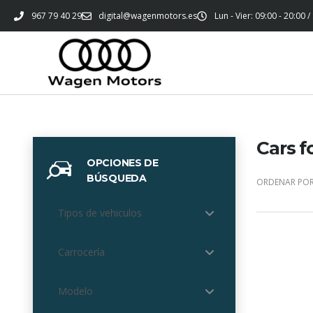
967 79 40 29
digital@wagenmotors.es
Lun - Vier: 09:00 - 20:00 /
Cars f
OPCIONES DE
BÚSQUEDA
ORDENAR POR
Tipos de vehiculos
Carrocería
Modelo