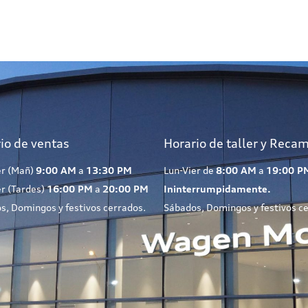
io de ventas
Horario de taller y Reca
er (Mañ)
9:00 AM
a
13:30 PM
Lun-Vier de
8:00 AM
a
19:00 P
er (Tardes)
16:00 PM
a
20:00 PM
Ininterrumpidamente.
s, Domingos y festivos cerrados.
Sábados, Domingos y festivos c