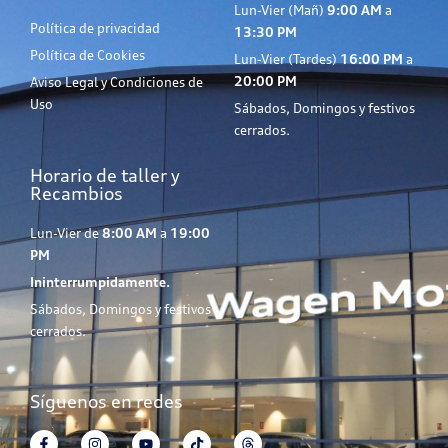
Lun-Vier (Mañ)
9:00 AM
a
Política de privacidad
13:30 PM
Política de Cookies
Lun-Vier (Tardes)
16:00 PM
a
20:00 PM
Aviso Legal y Condiciones de
Uso
Sábados, Domingos y festivos
cerrados.
Horario de taller y
Recambios
Lun-Vier de
8:00 AM
a
19:00
PM
Ininterrumpidamente.
Sábados, Domingos y festivos
cerrados.
Síguenos en redes