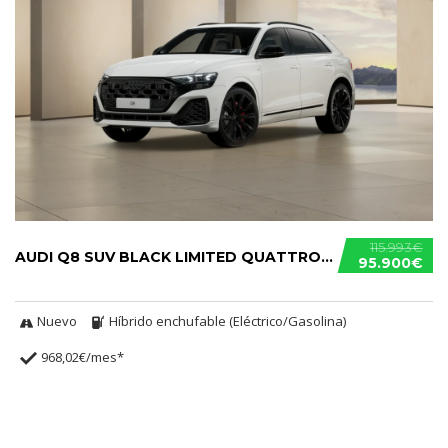
115.993€
AUDI Q8 SUV BLACK LIMITED QUATTRO TIPTRONIC TFSIE
95.900€
Nuevo
Híbrido enchufable (Eléctrico/Gasolina)
968,02€/mes*