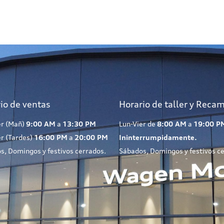
io de ventas
Horario de taller y Reca
er (Mañ)
9:00 AM
a
13:30 PM
Lun-Vier de
8:00 AM
a
19:00 P
er (Tardes)
16:00 PM
a
20:00 PM
Ininterrumpidamente.
s, Domingos y festivos cerrados.
Sábados, Domingos y festivos c