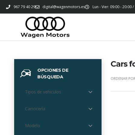
967 79 40 29
digital@wagenmotors.es
Lun - Vier: 09:00 - 20:00 /
Cars f
OPCIONES DE
BÚSQUEDA
ORDENAR POR
Tipos de vehiculos
Carrocería
Modelo