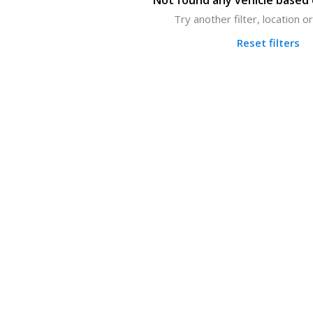
Not found any vehicle based o
Try another filter, location 
Reset filters