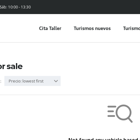
 Sáb: 10:00 - 13:30
Cita Taller
Turismos nuevos
Turismo
or sale
Precio: lowest first
: