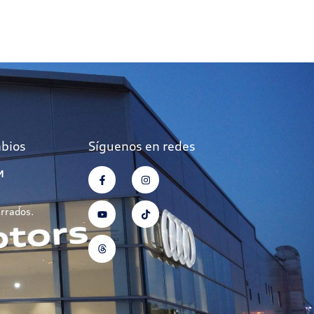
mbios
Síguenos en redes
M
errados.