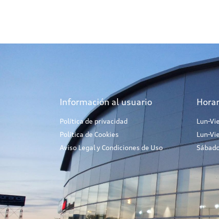
Información al usuario
Horar
Política de privacidad
Lun-Vi
Política de Cookies
Lun-Vi
Aviso Legal y Condiciones de Uso
Sábado