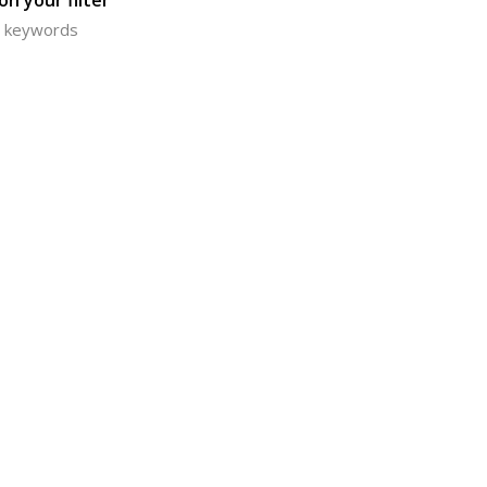
n your filter
or keywords