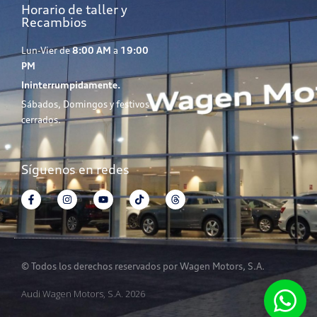
Horario de taller y
Recambios
Lun-Vier de
8:00 AM
a
19:00
PM
Ininterrumpidamente.
Sábados, Domingos y festivos
cerrados.
Síguenos en redes
© Todos los derechos reservados por Wagen Motors, S.A.
Audi Wagen Motors, S.A. 2026