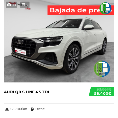
24
2
93.007€
AUDI Q8 S LINE 45 TDI
58.400€
120.100 km
Diesel