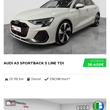
42.380€
AUDI A3 SPORTBACK S LINE TDI
36.400€
29.182 km
Diesel
298,58€/mes*
20