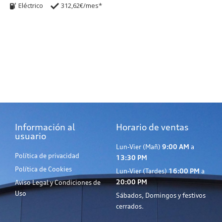
Eléctrico
312,62€/mes*
Información al
Horario de ventas
usuario
Lun-Vier (Mañ)
9:00 AM
a
Política de privacidad
13:30 PM
Política de Cookies
Lun-Vier (Tardes)
16:00 PM
a
20:00 PM
Aviso Legal y Condiciones de
Uso
Sábados, Domingos y festivos
cerrados.