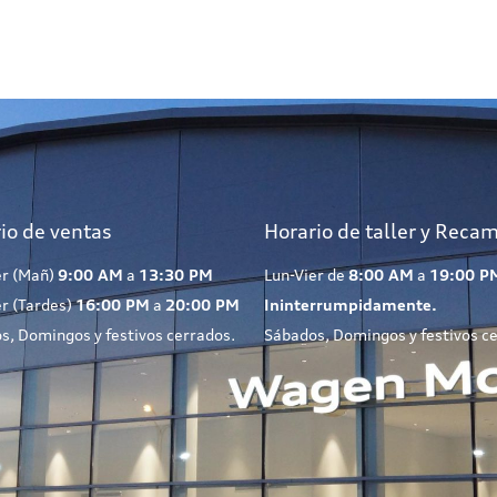
io de ventas
Horario de taller y Reca
er (Mañ)
9:00 AM
a
13:30 PM
Lun-Vier de
8:00 AM
a
19:00 P
er (Tardes)
16:00 PM
a
20:00 PM
Ininterrumpidamente.
s, Domingos y festivos cerrados.
Sábados, Domingos y festivos c