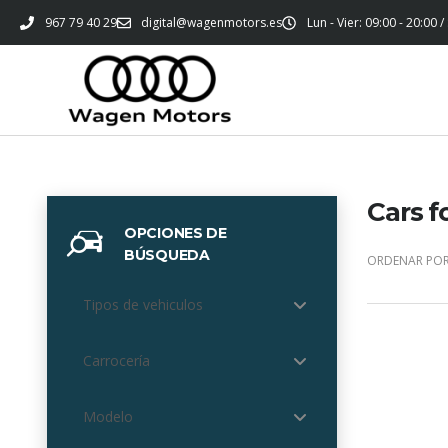
967 79 40 29
digital@wagenmotors.es
Lun - Vier: 09:00 - 20:00 /
Cars f
OPCIONES DE
BÚSQUEDA
ORDENAR POR
Tipos de vehiculos
Carrocería
Modelo