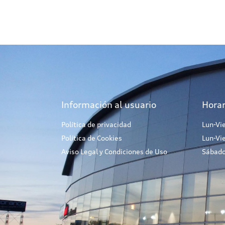
Información al usuario
Horar
Política de privacidad
Lun-Vi
Política de Cookies
Lun-Vi
Aviso Legal y Condiciones de Uso
Sábado