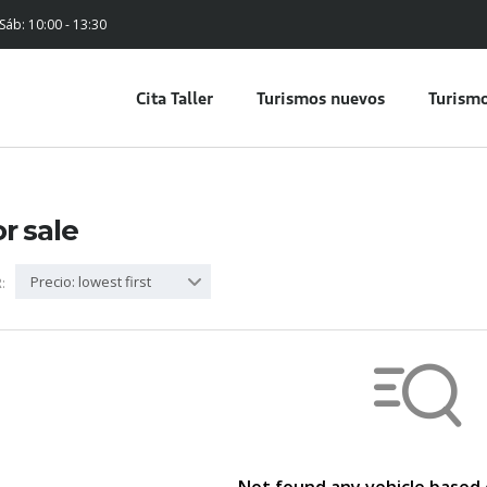
 Sáb: 10:00 - 13:30
Cita Taller
Turismos nuevos
Turismo
or sale
Precio: lowest first
: