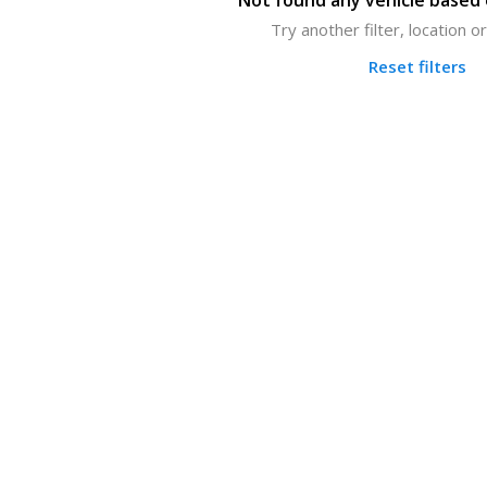
Not found any vehicle based o
Try another filter, location 
Reset filters