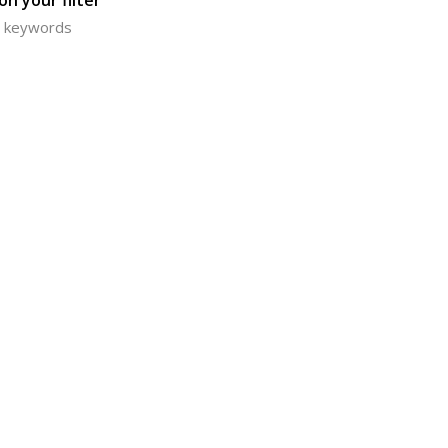
n your filter
or keywords