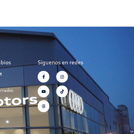
mbios
Síguenos en redes
M
errados.