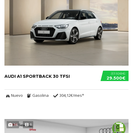
37.108€
AUDI A1 SPORTBACK 30 TFSI
29.500€
Nuevo
Gasolina
304,12€/mes*
16
1