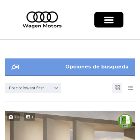
Opciones de búsqueda
Precio: lowest first
10
1