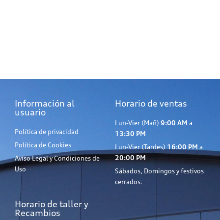
Información al
Horario de ventas
usuario
Lun-Vier (Mañ)
9:00 AM
a
Política de privacidad
13:30 PM
Política de Cookies
Lun-Vier (Tardes)
16:00 PM
a
20:00 PM
Aviso Legal y Condiciones de
Uso
Sábados, Domingos y festivos
cerrados.
Horario de taller y
Recambios