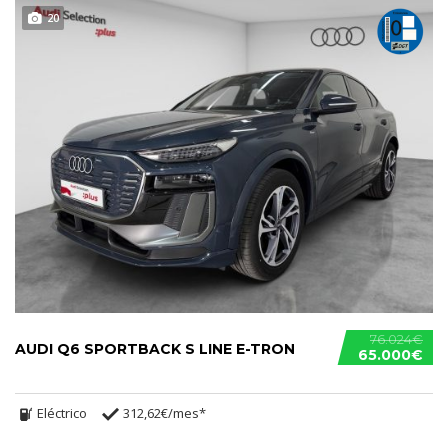
20
76.024€
AUDI Q6 SPORTBACK S LINE E-TRON
65.000€
Eléctrico
312,62€/mes*