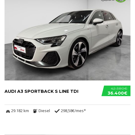
42.380€
AUDI A3 SPORTBACK S LINE TDI
36.400€
29.182 km
Diesel
298,58€/mes*