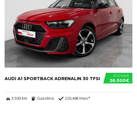
37.009€
AUDI A1 SPORTBACK ADRENALIN 30 TFSI
26.000€
3.500 km
Gasolina
220,44€/mes*