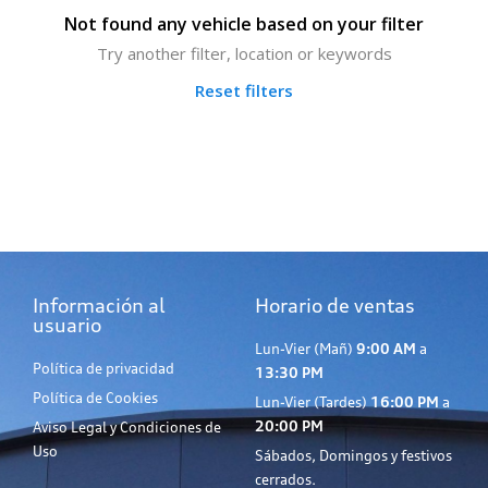
Not found any vehicle based on your filter
Try another filter, location or keywords
Reset filters
Información al
Horario de ventas
usuario
Lun-Vier (Mañ)
9:00 AM
a
Política de privacidad
13:30 PM
Política de Cookies
Lun-Vier (Tardes)
16:00 PM
a
20:00 PM
Aviso Legal y Condiciones de
Uso
Sábados, Domingos y festivos
cerrados.