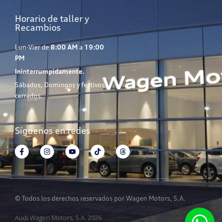
Horario de taller y
Recambios
Lun-Vier de
8:00 AM
a
19:00
PM
Ininterrumpidamente.
Sábados, Domingos y festivos
cerrados.
Síguenos en redes
© Todos los derechos reservados por Wagen Motors, S.A.
Audi Wagen Motors, S.A. 2026