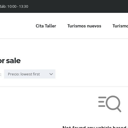
 Sáb: 10:00 - 13:30
Cita Taller
Turismos nuevos
Turismo
or sale
Precio: lowest first
: