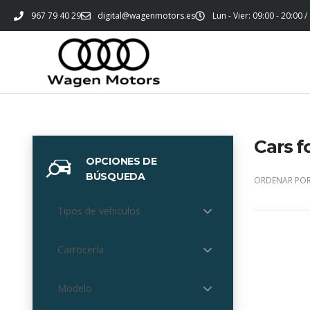
967 79 40 29
digital@wagenmotors.es
Lun - Vier: 09:00 - 20:00 /
Cars f
OPCIONES DE
BÚSQUEDA
ORDENAR POR
Tipos de vehiculos
Carrocería
Modelo