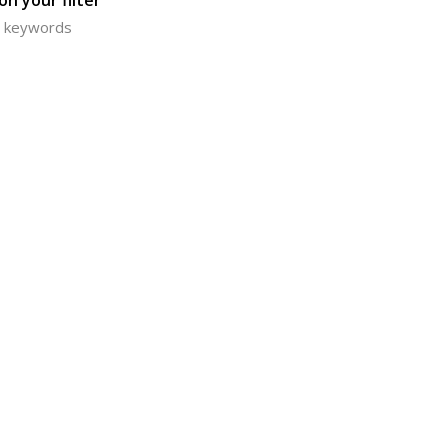
n your filter
or keywords