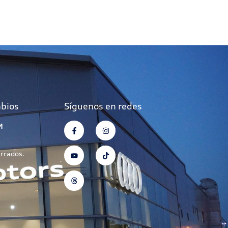
mbios
Síguenos en redes
M
errados.