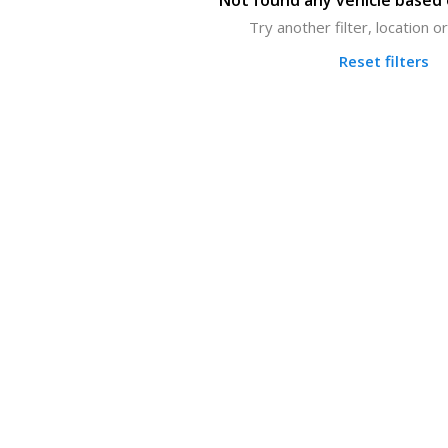
Not found any vehicle based o
Try another filter, location 
Reset filters