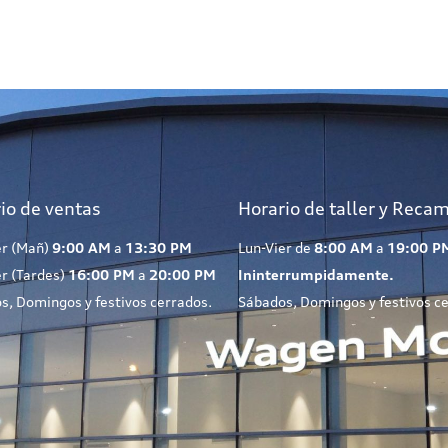
io de ventas
Horario de taller y Reca
er (Mañ)
9:00 AM
a
13:30 PM
Lun-Vier de
8:00 AM
a
19:00 P
er (Tardes)
16:00 PM
a
20:00 PM
Ininterrumpidamente.
s, Domingos y festivos cerrados.
Sábados, Domingos y festivos c