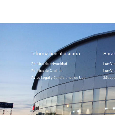
Información al usuario
Horar
Política de privacidad
Lun-Vi
Política de Cookies
Lun-Vi
Aviso Legal y Condiciones de Uso
Sábado