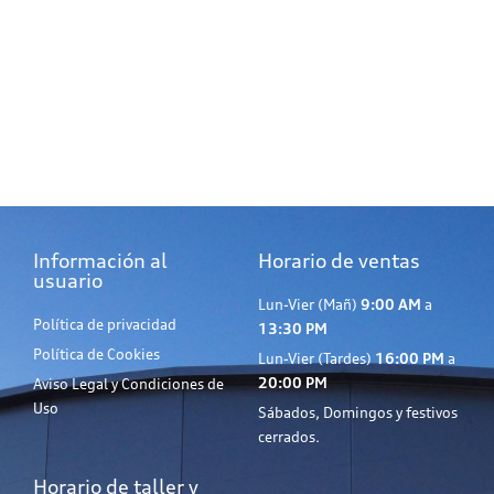
Información al
Horario de ventas
usuario
Lun-Vier (Mañ)
9:00 AM
a
Política de privacidad
13:30 PM
Política de Cookies
Lun-Vier (Tardes)
16:00 PM
a
20:00 PM
Aviso Legal y Condiciones de
Uso
Sábados, Domingos y festivos
cerrados.
Horario de taller y