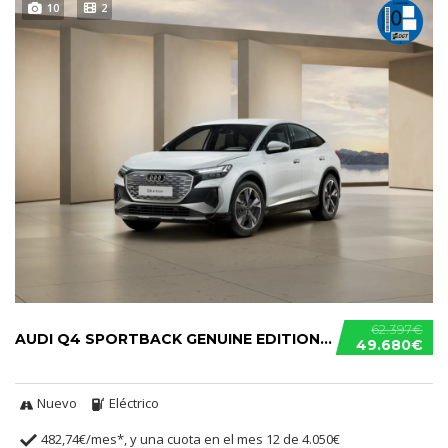
10
2
62.397€
AUDI Q4 SPORTBACK GENUINE EDITION 45 E-TRON
49.680€
Nuevo
Eléctrico
482,74€/mes*, y una cuota en el mes 12 de 4.050€