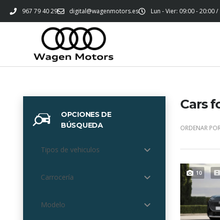
967 79 40 29
digital@wagenmotors.es
Lun - Vier: 09:00 - 20:00 /
Cars f
OPCIONES DE
BÚSQUEDA
ORDENAR POR
Tipos de vehiculos
10
Carrocería
Modelo