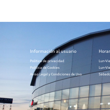
Información al usuario
Horar
Política de privacidad
Lun-Vi
Política de Cookies
Lun-Vi
Aviso Legal y Condiciones de Uso
Sábado