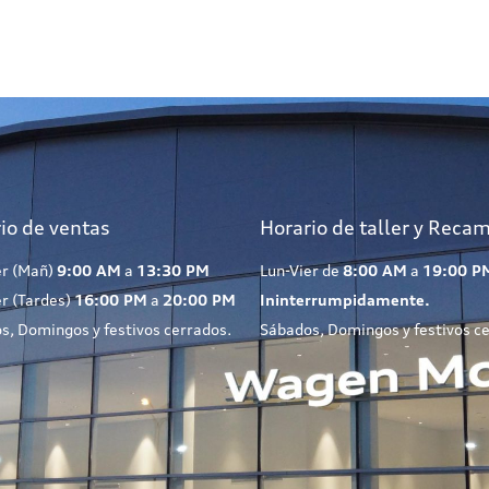
io de ventas
Horario de taller y Reca
er (Mañ)
9:00 AM
a
13:30 PM
Lun-Vier de
8:00 AM
a
19:00 P
er (Tardes)
16:00 PM
a
20:00 PM
Ininterrumpidamente.
s, Domingos y festivos cerrados.
Sábados, Domingos y festivos c