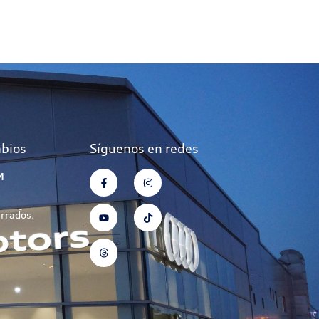
mbios
Síguenos en redes
M
errados.