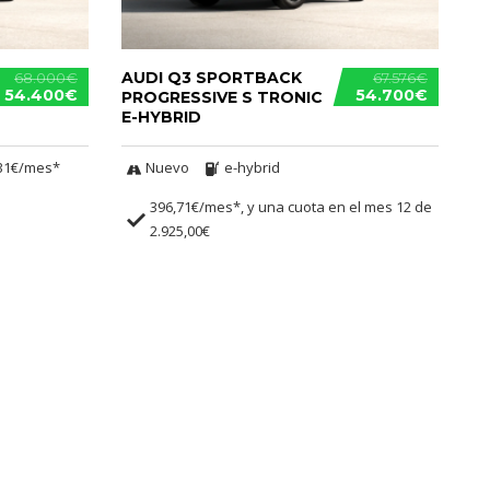
AUDI Q3 SPORTBACK
68.000€
67.576€
54.400€
54.700€
PROGRESSIVE S TRONIC
E-HYBRID
31€/mes*
Nuevo
e-hybrid
396,71€/mes*, y una cuota en el mes 12 de
2.925,00€