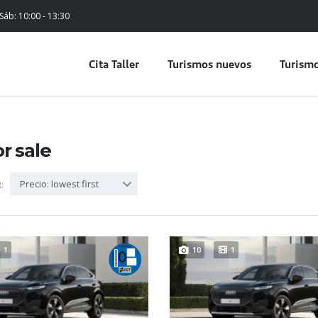
 Sáb: 10:00 - 13:30
Cita Taller
Turismos nuevos
Turismo
or sale
Precio: lowest first
:
1
10
1