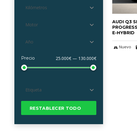
Kilómetros
AUDI Q3 
Motor
PROGRESS
E-HYBRID
Año
Nuevo
Precio
25.000€ — 130.000€
Etiqueta
RESTABLECER TODO