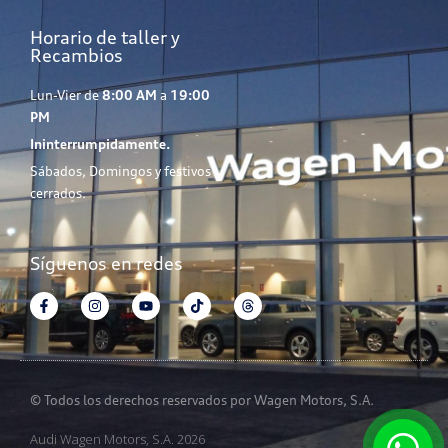
Horario de taller y
Recambios
Lun-Vier de
8:00 AM
a
19:00
PM
Ininterrumpidamente.
Sábados, Domingos y festivos
cerrados.
Síguenos en redes
© Todos los derechos reservados por Wagen Motors, S.A.
Audi Wagen Motors, S.A. 2026