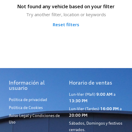
Not found any vehicle based on your filter
Try another filter, location or keywords
Reset filters
Información al
Horario de ventas
usuario
Lun-Vier (Mañ)
9:00 AM
a
Política de privacidad
13:30 PM
Política de Cookies
Lun-Vier (Tardes)
16:00 PM
a
20:00 PM
Aviso Legal y Condiciones de
Uso
Sábados, Domingos y festivos
cerrados.