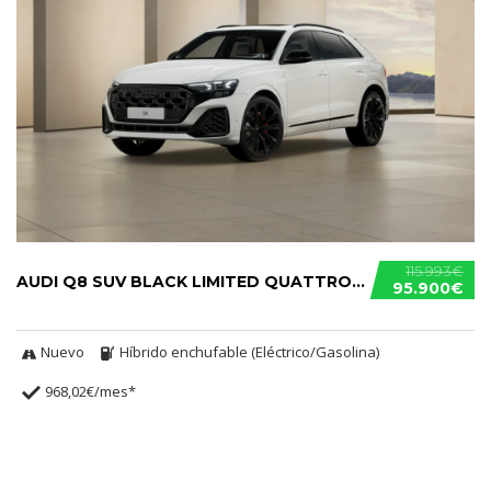
115.993€
AUDI Q8 SUV BLACK LIMITED QUATTRO TIPTRONIC TFSIE
95.900€
Nuevo
Híbrido enchufable (Eléctrico/Gasolina)
968,02€/mes*