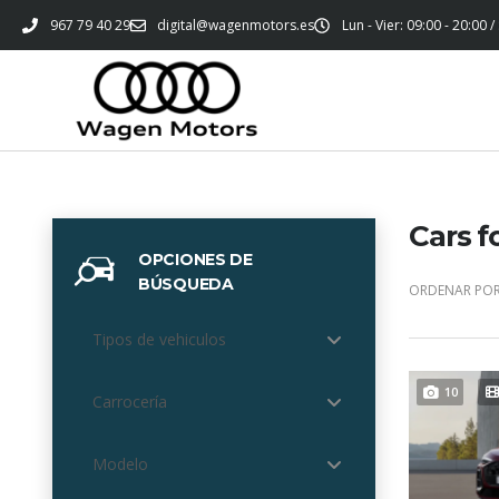
967 79 40 29
digital@wagenmotors.es
Lun - Vier: 09:00 - 20:00 /
Cars f
OPCIONES DE
BÚSQUEDA
ORDENAR POR
Tipos de vehiculos
10
Carrocería
Modelo