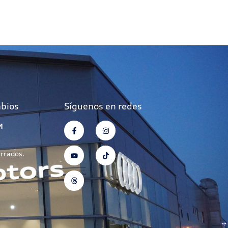
mbios
Síguenos en redes
M
errados.