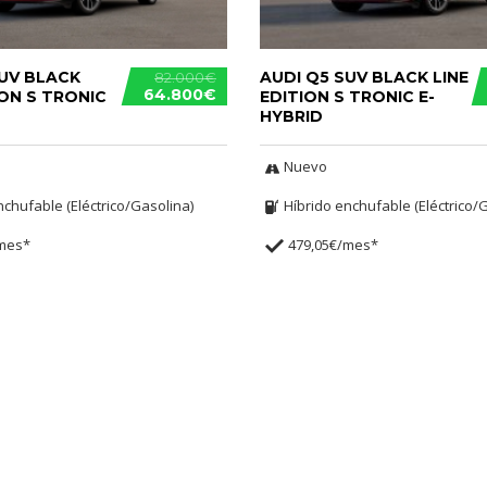
SUV BLACK
AUDI Q5 SUV BLACK LINE
82.000€
64.800€
ION S TRONIC
EDITION S TRONIC E-
HYBRID
Nuevo
nchufable (Eléctrico/Gasolina)
Híbrido enchufable (Eléctrico/
/mes*
479,05€/mes*