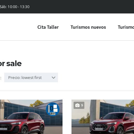
 Sáb: 10:00 - 13:30
Cita Taller
Turismos nuevos
Turismo
or sale
Precio: lowest first
:
1
9