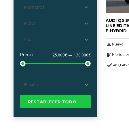
Kilómetros
AUDI Q5 
Motor
LINE EDIT
E-HYBRID
Año
Nuevo
Híbrido e
Precio
25.000€ — 130.000€
467,04€
Etiqueta
RESTABLECER TODO