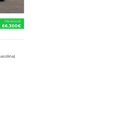
78.900€
66.300€
Gasolina)