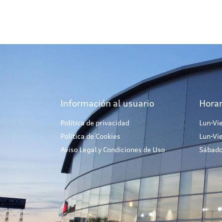
Información al usuario
Horar
Política de privacidad
Lun-Vi
Política de Cookies
Lun-Vi
Aviso Legal y Condiciones de Uso
Sábado