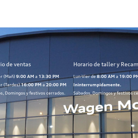
io de ventas
Horario de taller y Reca
er (Mañ)
9:00 AM
a
13:30 PM
Lun-Vier de
8:00 AM
a
19:00 P
er (Tardes)
16:00 PM
a
20:00 PM
Ininterrumpidamente.
s, Domingos y festivos cerrados.
Sábados, Domingos y festivos c