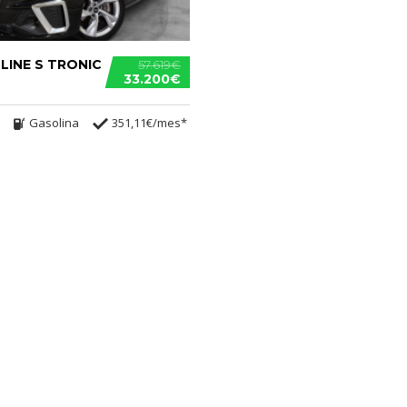
 LINE S TRONIC
57.619€
33.200€
Gasolina
351,11€/mes*