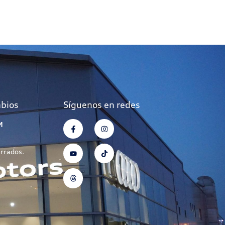
mbios
Síguenos en redes
M
errados.