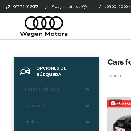
967 79 40 29
digital@wagenmotors.es
Lun - Vier: 09:00 - 20:00 /
Cars f
OPCIONES DE
BÚSQUEDA
ORDENAR POR
Tipos de vehiculos
24
Carrocería
Modelo