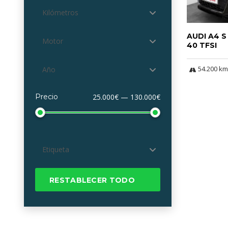
Kilómetros
AUDI A4 S
Motor
40 TFSI
54.200 km
Año
Precio
25.000€ — 130.000€
Etiqueta
RESTABLECER TODO