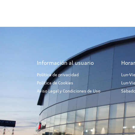
Información al usuario
Horar
Política de privacidad
Lun-Vi
Política de Cookies
Lun-Vi
Aviso Legal y Condiciones de Uso
Sábado