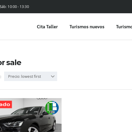
 Sáb: 10:00 - 13:30
Cita Taller
Turismos nuevos
Turismo
or sale
Precio: lowest first
: