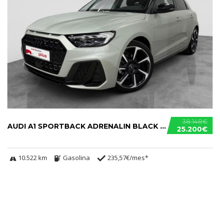
38.148€
AUDI A1 SPORTBACK ADRENALIN BLACK EDITION S TRONIC 30 TFSI.....
25.200€
10.522 km
Gasolina
235,57€/mes*