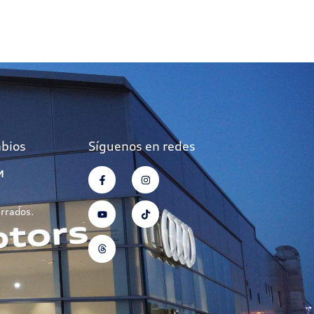
mbios
Síguenos en redes
M
errados.