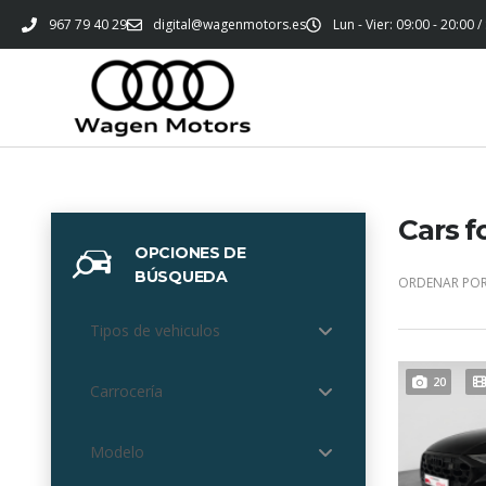
967 79 40 29
digital@wagenmotors.es
Lun - Vier: 09:00 - 20:00 /
Cars f
OPCIONES DE
BÚSQUEDA
ORDENAR POR
Tipos de vehiculos
20
Carrocería
Modelo