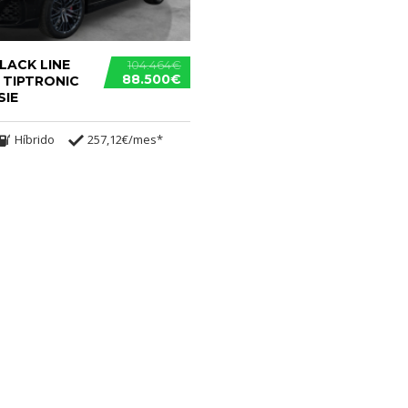
LACK LINE
104.464€
88.500€
TIPTRONIC
SIE
Híbrido
257,12€/mes*