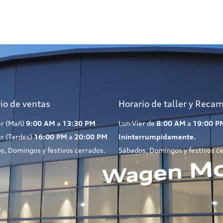
io de ventas
Horario de taller y Reca
er (Mañ)
9:00 AM
a
13:30 PM
Lun-Vier de
8:00 AM
a
19:00 P
er (Tardes)
16:00 PM
a
20:00 PM
Ininterrumpidamente.
s, Domingos y festivos cerrados.
Sábados, Domingos y festivos c