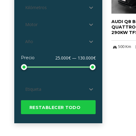
Kilómetros
AUDI Q8 B
Motor
QUATTRO 
290KW TF
Año
500 Km
Precio
25.000€ — 130.000€
Etiqueta
RESTABLECER TODO