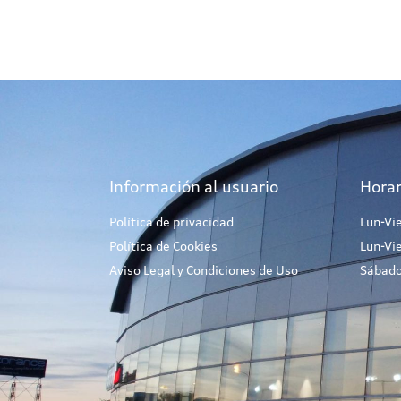
Información al usuario
Horar
Política de privacidad
Lun-Vi
Política de Cookies
Lun-Vi
Aviso Legal y Condiciones de Uso
Sábado