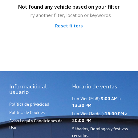
Not found any vehicle based on your filter
Try another filter, location or keywords
Reset filters
Información al
Horario de ventas
usuario
Lun-Vier (Mañ)
9:00 AM
a
Política de privacidad
13:30 PM
Política de Cookies
Lun-Vier (Tardes)
16:00 PM
a
20:00 PM
Aviso Legal y Condiciones de
Uso
Sábados, Domingos y festivos
cerrados.