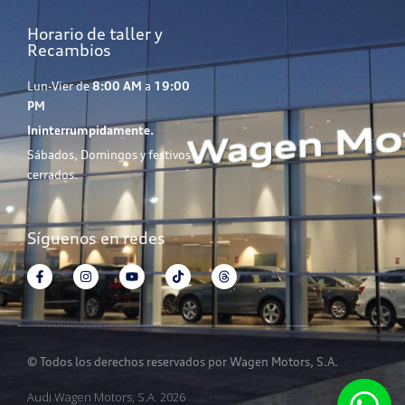
Horario de taller y
Recambios
Lun-Vier de
8:00 AM
a
19:00
PM
Ininterrumpidamente.
Sábados, Domingos y festivos
cerrados.
Síguenos en redes
© Todos los derechos reservados por Wagen Motors, S.A.
Audi Wagen Motors, S.A. 2026