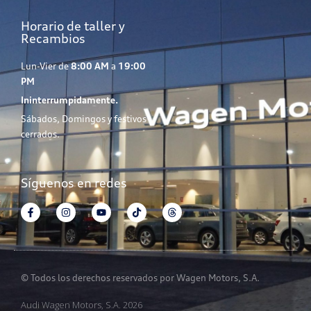
Horario de taller y
Recambios
Lun-Vier de
8:00 AM
a
19:00
PM
Ininterrumpidamente.
Sábados, Domingos y festivos
cerrados.
Síguenos en redes
© Todos los derechos reservados por Wagen Motors, S.A.
Audi Wagen Motors, S.A. 2026