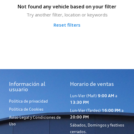
Not found any vehicle based on your filter
Try another filter, location or keywords
Reset filters
Información al
Horario de ventas
usuario
Lun-Vier (Mañ)
9:00 AM
a
Política de privacidad
13:30 PM
Política de Cookies
Lun-Vier (Tardes)
16:00 PM
a
20:00 PM
Aviso Legal y Condiciones de
Uso
Sábados, Domingos y festivos
cerrados.