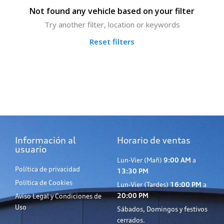
Not found any vehicle based on your filter
Try another filter, location or keywords
Reset filters
Información al
Horario de ventas
usuario
Lun-Vier (Mañ)
9:00 AM
a
Política de privacidad
13:30 PM
Política de Cookies
Lun-Vier (Tardes)
16:00 PM
a
20:00 PM
Aviso Legal y Condiciones de
Uso
Sábados, Domingos y festivos
cerrados.