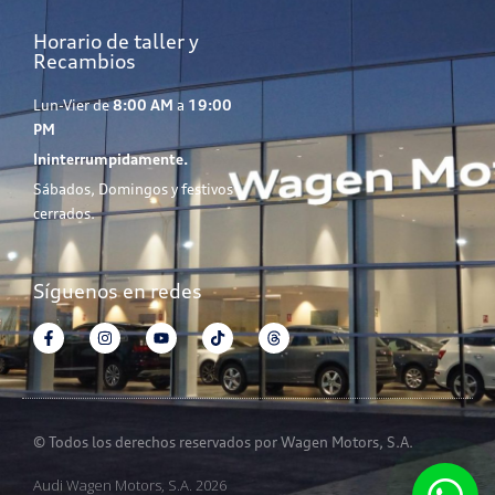
Horario de taller y
Recambios
Lun-Vier de
8:00 AM
a
19:00
PM
Ininterrumpidamente.
Sábados, Domingos y festivos
cerrados.
Síguenos en redes
© Todos los derechos reservados por Wagen Motors, S.A.
Audi Wagen Motors, S.A. 2026