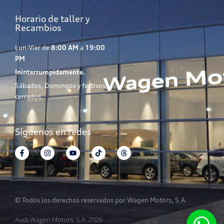
Horario de taller y
Recambios
Lun-Vier de
8:00 AM
a
19:00
PM
Ininterrumpidamente.
Sábados, Domingos y festivos
cerrados.
Síguenos en redes
© Todos los derechos reservados por Wagen Motors, S.A.
Audi Wagen Motors, S.A. 2026