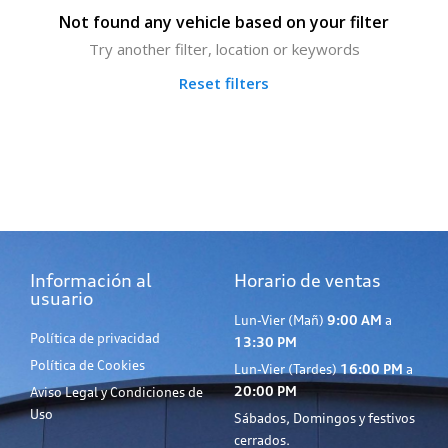
Not found any vehicle based on your filter
Try another filter, location or keywords
Reset filters
Información al
Horario de ventas
usuario
Lun-Vier (Mañ)
9:00 AM
a
Política de privacidad
13:30 PM
Política de Cookies
Lun-Vier (Tardes)
16:00 PM
a
20:00 PM
Aviso Legal y Condiciones de
Uso
Sábados, Domingos y festivos
cerrados.