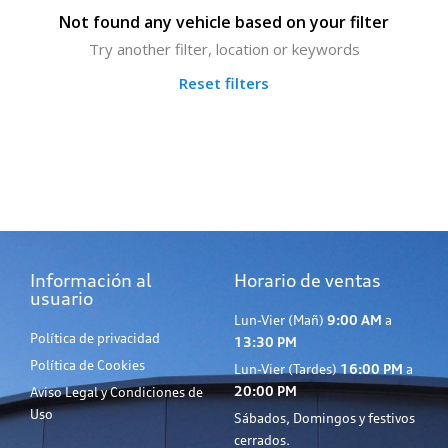
Not found any vehicle based on your filter
Try another filter, location or keywords
Reset filters
Información al
Horario de ventas
usuario
Lun-Vier (Mañ)
9:00 AM
a
Política de privacidad
13:30 PM
Política de Cookies
Lun-Vier (Tardes)
16:00 PM
a
20:00 PM
Aviso Legal y Condiciones de
Uso
Sábados, Domingos y festivos
cerrados.