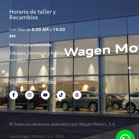
Horario de taller y
Recambios
Lun-Vier de
8:00 AM
a
19:00
PM
Ininterrumpidamente.
Sábados, Domingos y festivos
cerrados.
Síguenos en redes
© Todos los derechos reservados por Wagen Motors, S.A.
Audi Wagen Motors, S.A. 2026