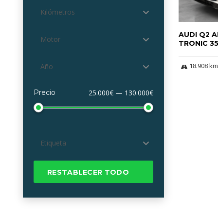
Kilómetros
AUDI Q2 A
Motor
TRONIC 35
18.908 km
Año
Precio
25.000€ — 130.000€
Etiqueta
RESTABLECER TODO