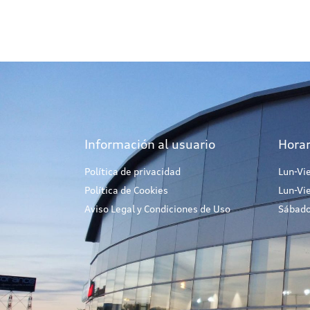
Información al usuario
Horar
Política de privacidad
Lun-Vi
Política de Cookies
Lun-Vi
Aviso Legal y Condiciones de Uso
Sábado