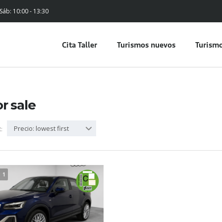
 Sáb: 10:00 - 13:30
Cita Taller
Turismos nuevos
Turismo
or sale
Precio: lowest first
:
1