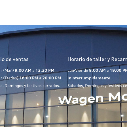
io de ventas
Horario de taller y Reca
er (Mañ)
9:00 AM
a
13:30 PM
Lun-Vier de
8:00 AM
a
19:00 P
er (Tardes)
16:00 PM
a
20:00 PM
Ininterrumpidamente.
s, Domingos y festivos cerrados.
Sábados, Domingos y festivos c