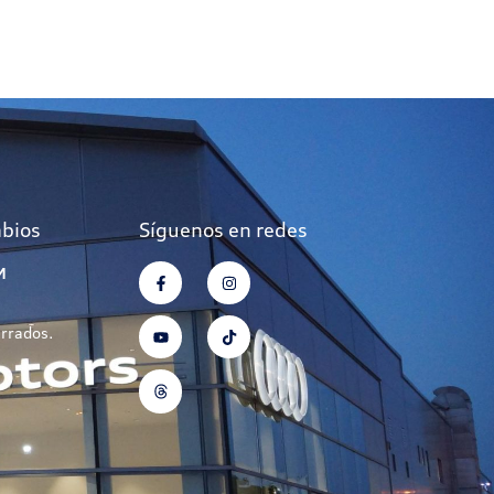
mbios
Síguenos en redes
M
errados.