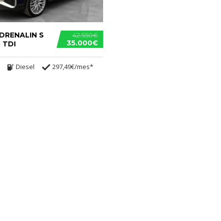
DRENALIN S
42.550€
35.000€
 TDI
Diesel
297,49€/mes*