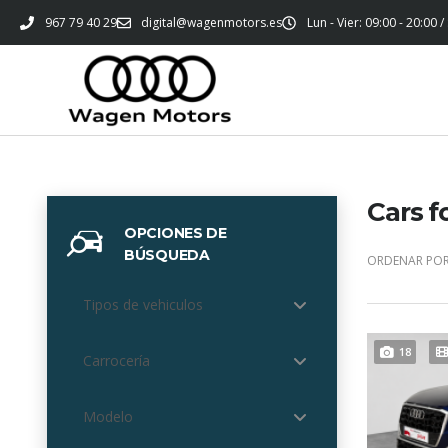
967 79 40 29
digital@wagenmotors.es
Lun - Vier: 09:00 - 20:00 /
Cars f
OPCIONES DE
BÚSQUEDA
ORDENAR POR
Tipos de vehiculos
18
Carrocería
Modelo