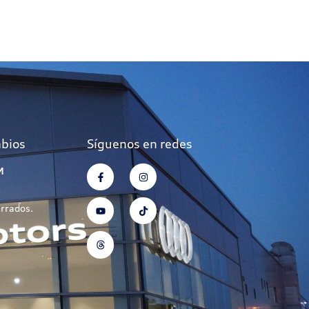
mbios
Síguenos en redes
M
errados.