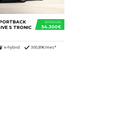
SPORTBACK
67.900€
54.300€
IVE S TRONIC
e-hybrid
300,89€/mes*