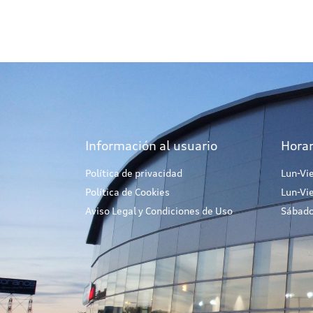
Información al usuario
Horar
Política de privacidad
Lun-Vi
Política de Cookies
Lun-Vi
Aviso Legal y Condiciones de Uso
Sábado