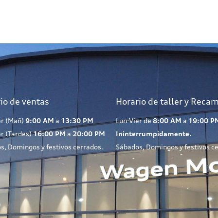
io de ventas
Horario de taller y Reca
er (Mañ)
9:00 AM
a
13:30 PM
Lun-Vier de
8:00 AM
a
19:00 P
er (Tardes)
16:00 PM
a
20:00 PM
Ininterrumpidamente.
s, Domingos y festivos cerrados.
Sábados, Domingos y festivos c