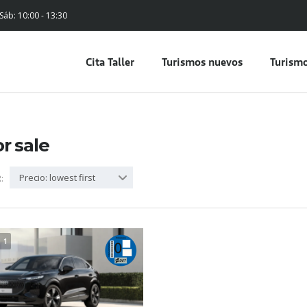
 Sáb: 10:00 - 13:30
Cita Taller
Turismos nuevos
Turismo
or sale
Precio: lowest first
:
1