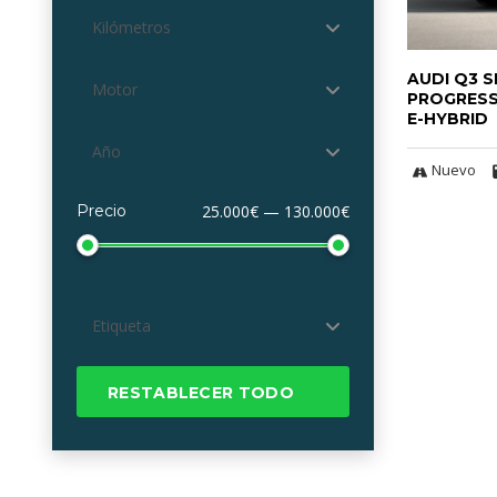
Kilómetros
AUDI Q3 
Motor
PROGRESS
E-HYBRID
Año
Nuevo
Precio
25.000€ — 130.000€
Etiqueta
RESTABLECER TODO