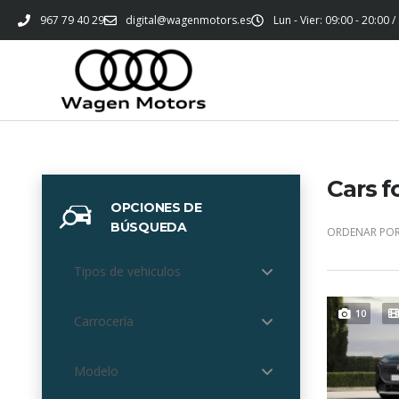
967 79 40 29
digital@wagenmotors.es
Lun - Vier: 09:00 - 20:00 /
Cars f
OPCIONES DE
BÚSQUEDA
ORDENAR POR
Tipos de vehiculos
10
Carrocería
Modelo