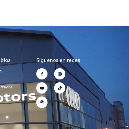
mbios
Síguenos en redes
M
errados.