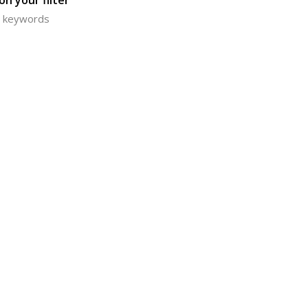
n your filter
or keywords