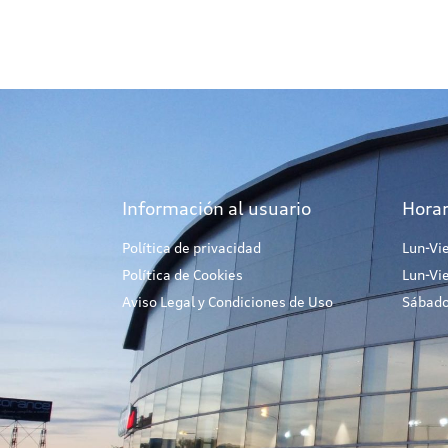
Información al usuario
Horar
Política de privacidad
Lun-Vi
Política de Cookies
Lun-Vi
Aviso Legal y Condiciones de Uso
Sábado