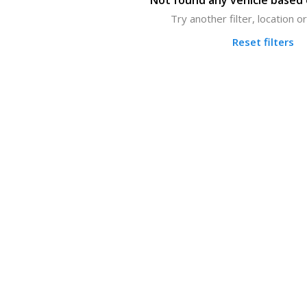
Not found any vehicle based o
Try another filter, location 
Reset filters