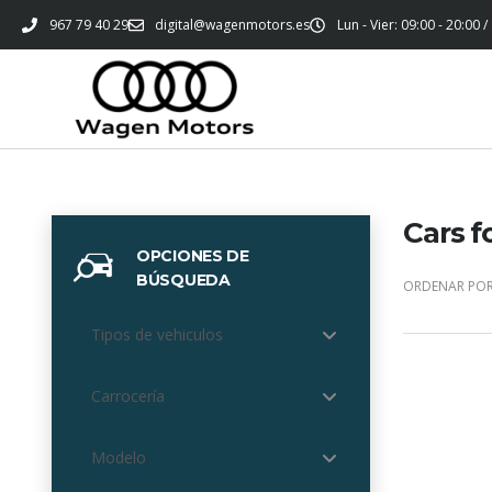
967 79 40 29
digital@wagenmotors.es
Lun - Vier: 09:00 - 20:00 /
Cars f
OPCIONES DE
BÚSQUEDA
ORDENAR POR
Tipos de vehiculos
Carrocería
Modelo