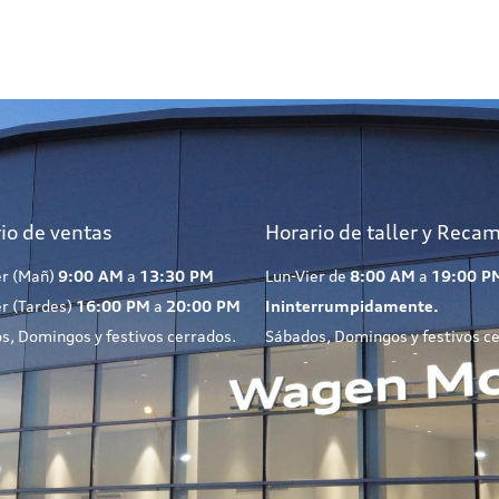
io de ventas
Horario de taller y Reca
er (Mañ)
9:00 AM
a
13:30 PM
Lun-Vier de
8:00 AM
a
19:00 P
er (Tardes)
16:00 PM
a
20:00 PM
Ininterrumpidamente.
s, Domingos y festivos cerrados.
Sábados, Domingos y festivos c