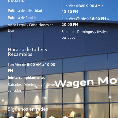
usuario
Lun-Vier (Mañ)
9:00 AM
a
Política de privacidad
13:30 PM
Política de Cookies
Lun-Vier (Tardes)
16:00 PM
a
20:00 PM
Aviso Legal y Condiciones de
Uso
Sábados, Domingos y festivos
cerrados.
Horario de taller y
Recambios
Lun-Vier de
8:00 AM
a
19:00
PM
Ininterrumpidamente.
Sábados, Domingos y festivos
cerrados.
Síguenos en redes