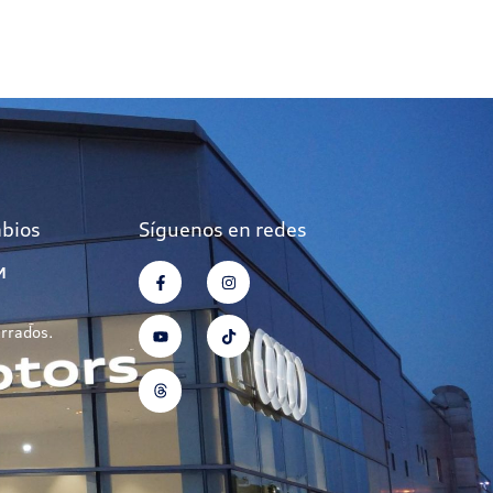
mbios
Síguenos en redes
M
errados.