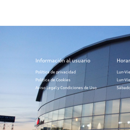
Información al usuario
Horar
Política de privacidad
Lun-Vi
Política de Cookies
Lun-Vi
Aviso Legal y Condiciones de Uso
Sábado