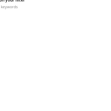
n your filter
or keywords