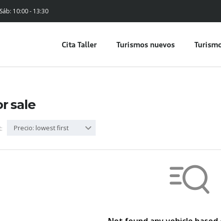
 Sáb: 10:00 - 13:30
Cita Taller
Turismos nuevos
Turismo
or sale
Precio: lowest first
: