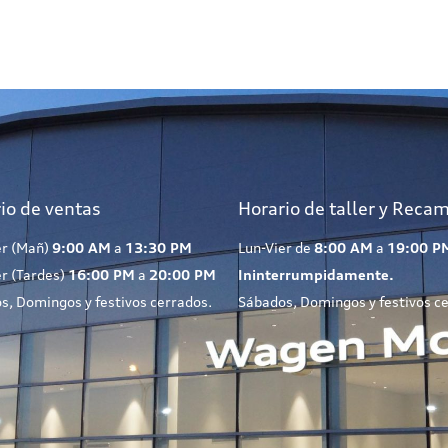
io de ventas
Horario de taller y Reca
er (Mañ)
9:00 AM
a
13:30 PM
Lun-Vier de
8:00 AM
a
19:00 P
er (Tardes)
16:00 PM
a
20:00 PM
Ininterrumpidamente.
s, Domingos y festivos cerrados.
Sábados, Domingos y festivos c