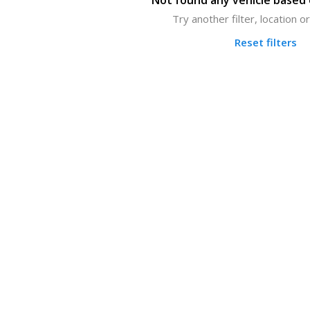
Not found any vehicle based o
Try another filter, location 
Reset filters