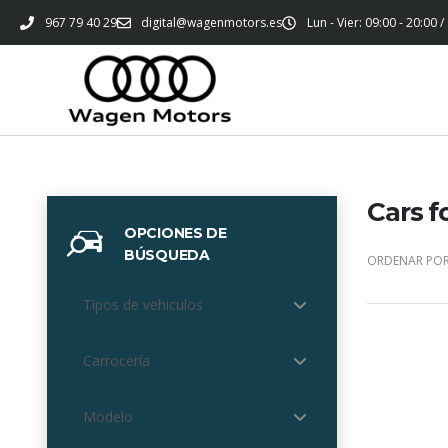
967 79 40 29
digital@wagenmotors.es
Lun - Vier: 09:00 - 20:00 /
Cars f
OPCIONES DE
BÚSQUEDA
ORDENAR POR
Tipos de vehiculos
Carrocería
Modelo