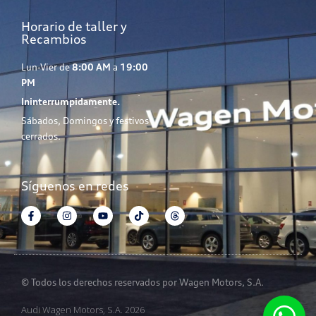
Horario de taller y
Recambios
Lun-Vier de
8:00 AM
a
19:00
PM
Ininterrumpidamente.
Sábados, Domingos y festivos
cerrados.
Síguenos en redes
© Todos los derechos reservados por Wagen Motors, S.A.
Audi Wagen Motors, S.A. 2026