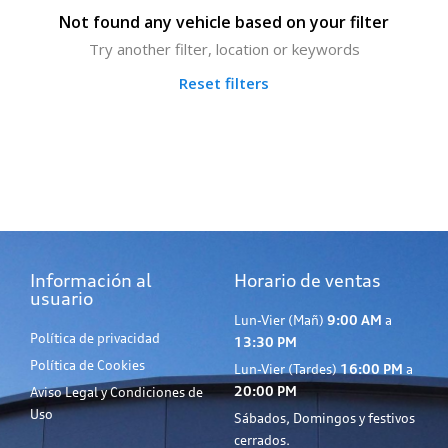
Not found any vehicle based on your filter
Try another filter, location or keywords
Reset filters
Información al
Horario de ventas
usuario
Lun-Vier (Mañ)
9:00 AM
a
Política de privacidad
13:30 PM
Política de Cookies
Lun-Vier (Tardes)
16:00 PM
a
20:00 PM
Aviso Legal y Condiciones de
Uso
Sábados, Domingos y festivos
cerrados.