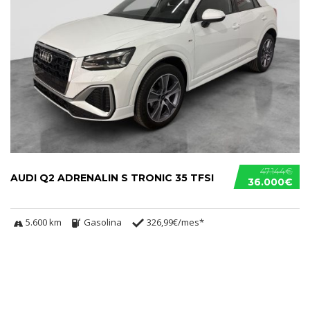
47.144€
AUDI Q2 ADRENALIN S TRONIC 35 TFSI
36.000€
5.600 km
Gasolina
326,99€/mes*