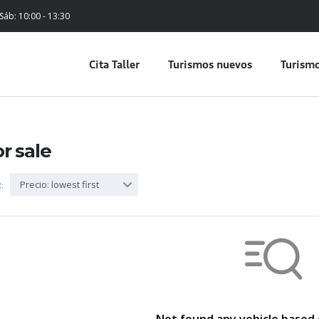
 Sáb: 10:00 - 13:30
Cita Taller
Turismos nuevos
Turismo
or sale
Precio: lowest first
: