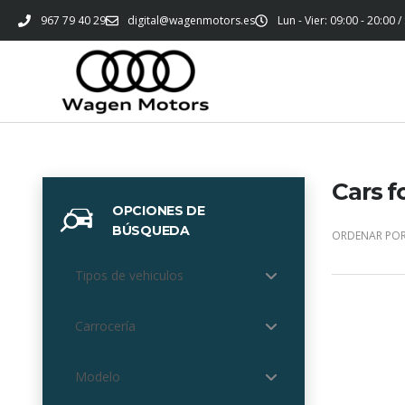
967 79 40 29
digital@wagenmotors.es
Lun - Vier: 09:00 - 20:00 /
Cars f
OPCIONES DE
BÚSQUEDA
ORDENAR POR
Tipos de vehiculos
Carrocería
Modelo