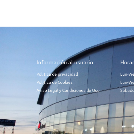
Información al usuario
Horar
Política de privacidad
Lun-Vi
Política de Cookies
Lun-Vi
Aviso Legal y Condiciones de Uso
Sábado