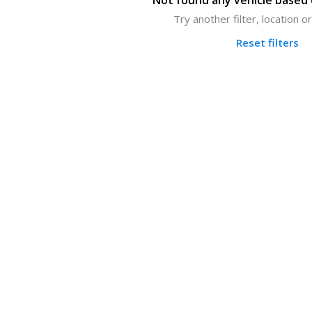
Not found any vehicle based o
Try another filter, location 
Reset filters