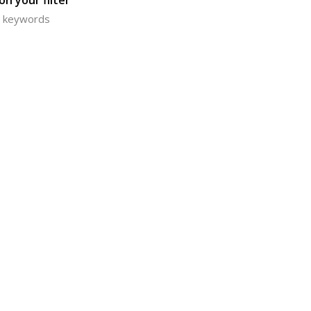
n your filter
or keywords