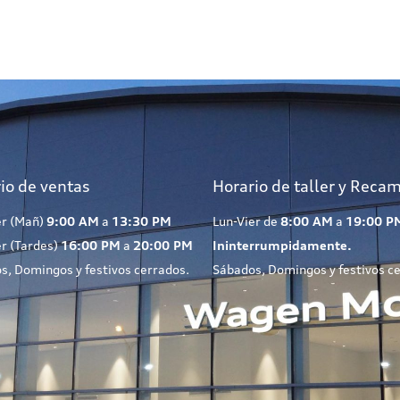
io de ventas
Horario de taller y Reca
er (Mañ)
9:00 AM
a
13:30 PM
Lun-Vier de
8:00 AM
a
19:00 P
er (Tardes)
16:00 PM
a
20:00 PM
Ininterrumpidamente.
s, Domingos y festivos cerrados.
Sábados, Domingos y festivos c