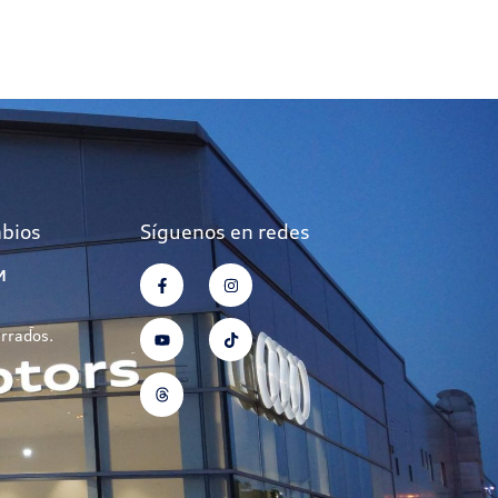
mbios
Síguenos en redes
M
errados.