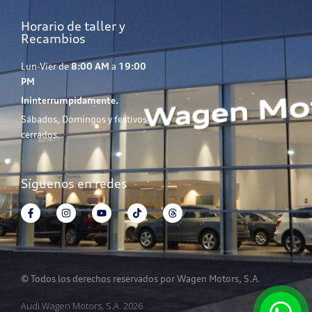
Horario de taller y
Recambios
Lun-Vier de
8:00 AM
a
19:00
PM
Ininterrumpidamente.
Sábados, Domingos y festivos
cerrados.
Síguenos en redes
© Todos los derechos reservados por Wagen Motors, S.A.
Audi Wagen Motors, S.A. 2026