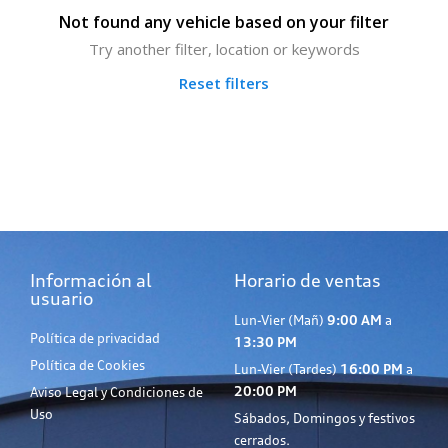
Not found any vehicle based on your filter
Try another filter, location or keywords
Reset filters
Información al
Horario de ventas
usuario
Lun-Vier (Mañ)
9:00 AM
a
Política de privacidad
13:30 PM
Política de Cookies
Lun-Vier (Tardes)
16:00 PM
a
20:00 PM
Aviso Legal y Condiciones de
Uso
Sábados, Domingos y festivos
cerrados.