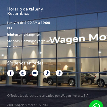
Horario de taller y
Recambios
Lun-Vier de
8:00 AM
a
19:00
PM
Ininterrumpidamente.
Sábados, Domingos y festivos
cerrados.
Síguenos en redes
© Todos los derechos reservados por Wagen Motors, S.A.
Audi Wagen Motors, S.A. 2026