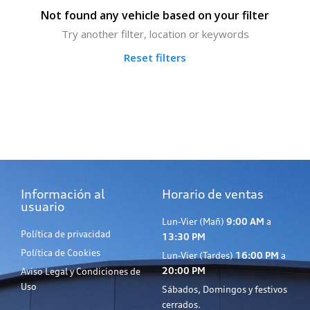
Not found any vehicle based on your filter
Try another filter, location or keywords
Reset filters
Información al
Horario de ventas
usuario
Lun-Vier (Mañ)
9:00 AM
a
Política de privacidad
13:30 PM
Política de Cookies
Lun-Vier (Tardes)
16:00 PM
a
20:00 PM
Aviso Legal y Condiciones de
Uso
Sábados, Domingos y festivos
cerrados.