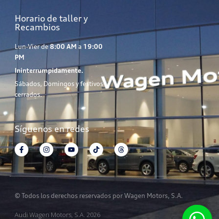
Horario de taller y
Recambios
Lun-Vier de
8:00 AM
a
19:00
PM
Ininterrumpidamente.
Sábados, Domingos y festivos
cerrados.
Síguenos en redes
© Todos los derechos reservados por Wagen Motors, S.A.
Audi Wagen Motors, S.A. 2026