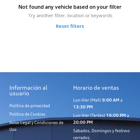
Not found any vehicle based on your filter
Try another filter, location or keywords
Reset filters
Información al
Horario de ventas
usuario
Lun-Vier (Mañ)
9:00 AM
a
Política de privacidad
13:30 PM
Política de Cookies
Lun-Vier (Tardes)
16:00 PM
a
20:00 PM
Aviso Legal y Condiciones de
Uso
Sábados, Domingos y festivos
cerrados.