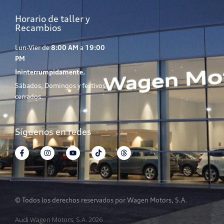
Horario de taller y
Recambios
Lun-Vier de
8:00 AM
a
19:00
PM
Ininterrumpidamente.
Sábados, Domingos y festivos
cerrados.
Síguenos en redes
© Todos los derechos reservados por Wagen Motors, S.A.
Audi Wagen Motors, S.A. 2026