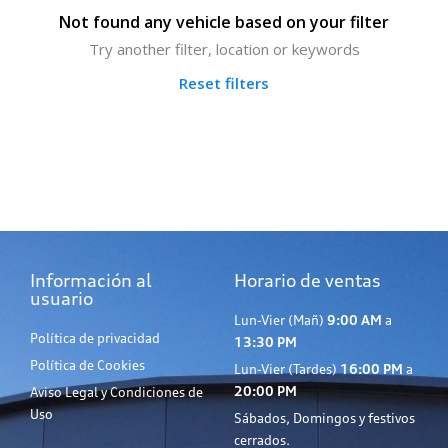
Not found any vehicle based on your filter
Try another filter, location or keywords
Reset filters
Información al
Horario de ventas
usuario
Lun-Vier (Mañ)
9:00 AM
a
Política de privacidad
13:30 PM
Política de Cookies
Lun-Vier (Tardes)
16:00 PM
a
20:00 PM
Aviso Legal y Condiciones de
Uso
Sábados, Domingos y festivos
cerrados.