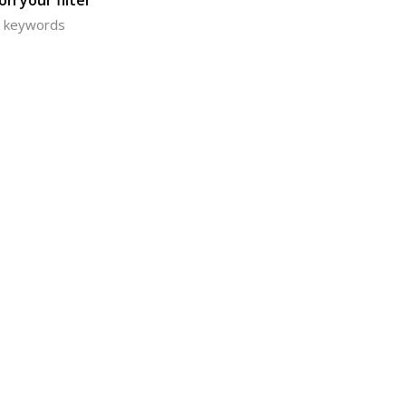
n your filter
or keywords