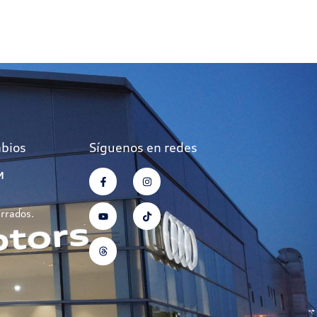
mbios
Síguenos en redes
M
errados.