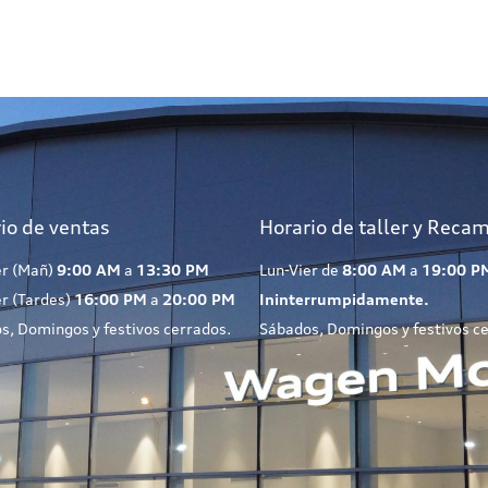
io de ventas
Horario de taller y Reca
er (Mañ)
9:00 AM
a
13:30 PM
Lun-Vier de
8:00 AM
a
19:00 P
er (Tardes)
16:00 PM
a
20:00 PM
Ininterrumpidamente.
s, Domingos y festivos cerrados.
Sábados, Domingos y festivos c