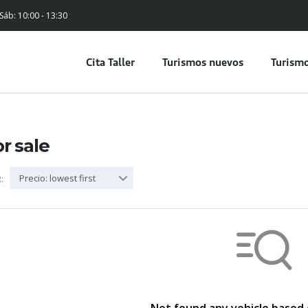
 Sáb: 10:00 - 13:30
Cita Taller
Turismos nuevos
Turismo
or sale
Precio: lowest first
: