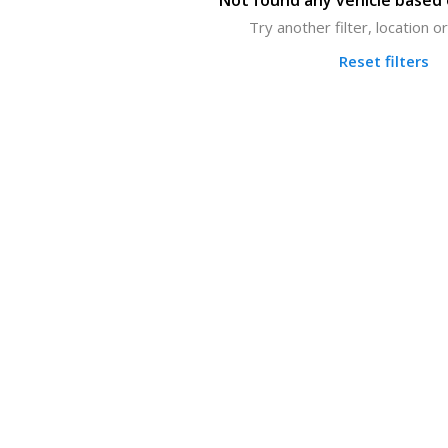
Not found any vehicle based o
Try another filter, location 
Reset filters