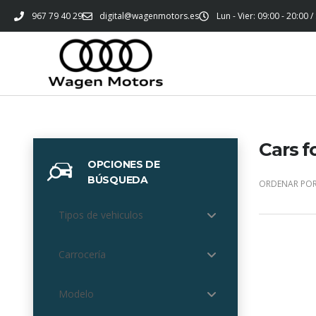
967 79 40 29
digital@wagenmotors.es
Lun - Vier: 09:00 - 20:00 /
Cars f
OPCIONES DE
BÚSQUEDA
ORDENAR POR
Tipos de vehiculos
Carrocería
Modelo