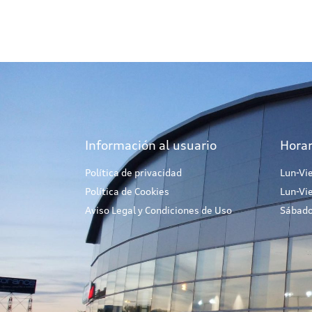
Información al usuario
Horar
Política de privacidad
Lun-Vi
Política de Cookies
Lun-Vi
Aviso Legal y Condiciones de Uso
Sábado