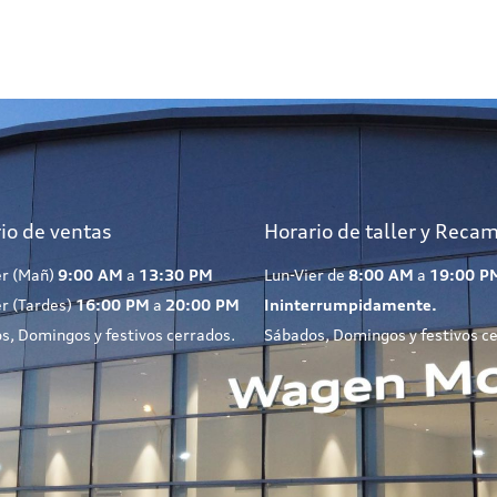
io de ventas
Horario de taller y Reca
er (Mañ)
9:00 AM
a
13:30 PM
Lun-Vier de
8:00 AM
a
19:00 P
er (Tardes)
16:00 PM
a
20:00 PM
Ininterrumpidamente.
s, Domingos y festivos cerrados.
Sábados, Domingos y festivos c