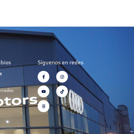
mbios
Síguenos en redes
M
errados.