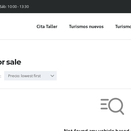
 Sáb: 10:00 - 13:30
Cita Taller
Turismos nuevos
Turismo
or sale
Precio: lowest first
: