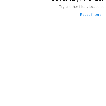
Not found any vehicle based o
Try another filter, location 
Reset filters