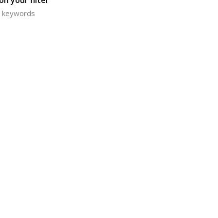
n your filter
or keywords