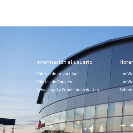
Información al usuario
Horar
Política de privacidad
Lun-Vi
Política de Cookies
Lun-Vi
Aviso Legal y Condiciones de Uso
Sábado