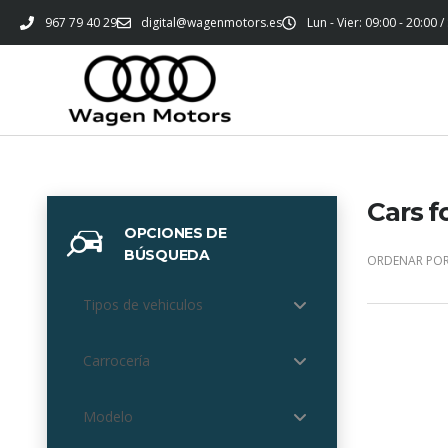
967 79 40 29
digital@wagenmotors.es
Lun - Vier: 09:00 - 20:00 /
Cars f
OPCIONES DE
BÚSQUEDA
ORDENAR POR
Tipos de vehiculos
Carrocería
Modelo