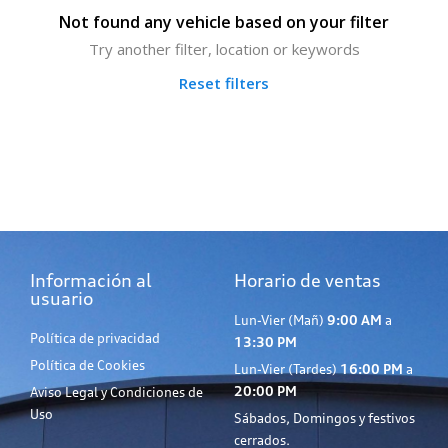
Not found any vehicle based on your filter
Try another filter, location or keywords
Reset filters
Información al
Horario de ventas
usuario
Lun-Vier (Mañ)
9:00 AM
a
Política de privacidad
13:30 PM
Política de Cookies
Lun-Vier (Tardes)
16:00 PM
a
20:00 PM
Aviso Legal y Condiciones de
Uso
Sábados, Domingos y festivos
cerrados.