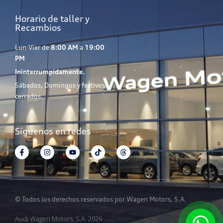
Horario de taller y
Recambios
Lun-Vier de
8:00 AM
a
19:00
PM
Ininterrumpidamente.
Sábados, Domingos y festivos
cerrados.
Síguenos en redes
© Todos los derechos reservados por Wagen Motors, S.A.
Audi Wagen Motors, S.A. 2026