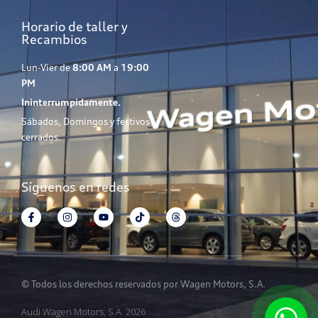
Horario de taller y
Recambios
Lun-Vier de
8:00 AM
a
19:00
PM
Ininterrumpidamente.
Sábados, Domingos y festivos
cerrados.
Síguenos en redes
© Todos los derechos reservados por Wagen Motors, S.A.
Audi Wagen Motors, S.A. 2026