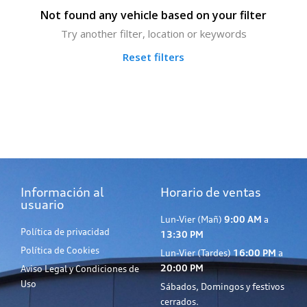
Not found any vehicle based on your filter
Try another filter, location or keywords
Reset filters
Información al
Horario de ventas
usuario
Lun-Vier (Mañ)
9:00 AM
a
Política de privacidad
13:30 PM
Política de Cookies
Lun-Vier (Tardes)
16:00 PM
a
20:00 PM
Aviso Legal y Condiciones de
Uso
Sábados, Domingos y festivos
cerrados.