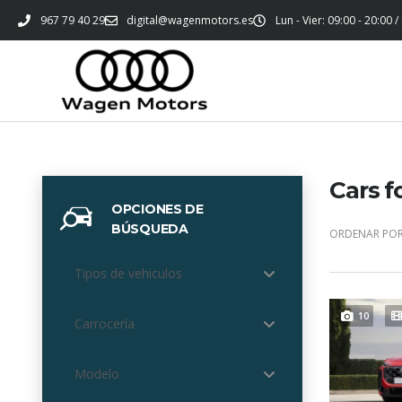
967 79 40 29
digital@wagenmotors.es
Lun - Vier: 09:00 - 20:00 /
Cars f
OPCIONES DE
BÚSQUEDA
ORDENAR POR
Tipos de vehiculos
10
Carrocería
Modelo