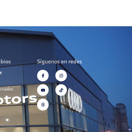
mbios
Síguenos en redes
M
errados.