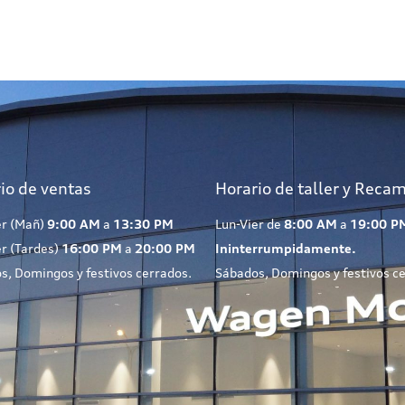
io de ventas
Horario de taller y Reca
er (Mañ)
9:00 AM
a
13:30 PM
Lun-Vier de
8:00 AM
a
19:00 P
er (Tardes)
16:00 PM
a
20:00 PM
Ininterrumpidamente.
s, Domingos y festivos cerrados.
Sábados, Domingos y festivos c