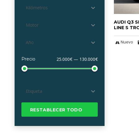
Kilómetros
AUDI Q3 
Motor
LINE S TR
Nuevo
Año
Precio
25.000€ — 130.000€
Etiqueta
RESTABLECER TODO