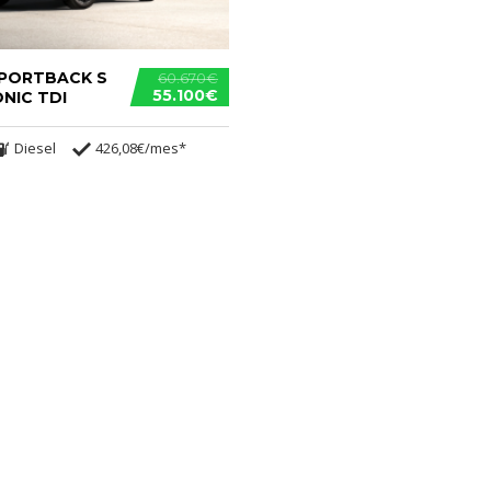
SPORTBACK S
60.670€
55.100€
ONIC TDI
Diesel
426,08€/mes*