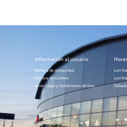
Información al usuario
Horar
Política de privacidad
Lun-Vi
Política de Cookies
Lun-Vi
Aviso Legal y Condiciones de Uso
Sábado