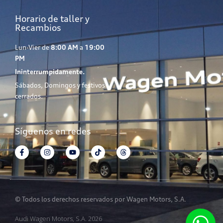
Horario de taller y
Recambios
Lun-Vier de
8:00 AM
a
19:00
PM
Ininterrumpidamente.
Sábados, Domingos y festivos
cerrados.
Síguenos en redes
© Todos los derechos reservados por Wagen Motors, S.A.
Audi Wagen Motors, S.A. 2026