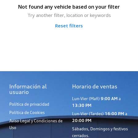
Not found any vehicle based on your filter
Try another filter, location or keywords
Reset filters
Información al
Horario de ventas
usuario
Lun-Vier (Mañ)
9:00 AM
a
Política de privacidad
13:30 PM
Política de Cookies
Lun-Vier (Tardes)
16:00 PM
a
20:00 PM
Aviso Legal y Condiciones de
Uso
Sábados, Domingos y festivos
cerrados.