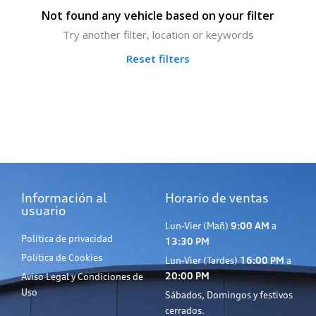
Not found any vehicle based on your filter
Try another filter, location or keywords
Reset filters
Información al
Horario de ventas
usuario
Lun-Vier (Mañ)
9:00 AM
a
Política de privacidad
13:30 PM
Política de Cookies
Lun-Vier (Tardes)
16:00 PM
a
20:00 PM
Aviso Legal y Condiciones de
Uso
Sábados, Domingos y festivos
cerrados.