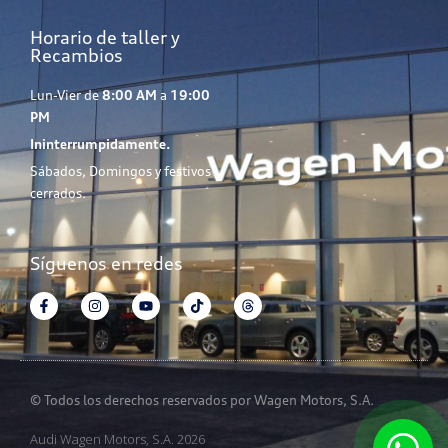
Horario de taller y
Recambios
Lun-Vier de
8:00 AM
a
19:00
PM
Ininterrumpidamente.
Sábados, Domingos y festivos
cerrados.
Síguenos en redes
© Todos los derechos reservados por Wagen Motors, S.A.
Audi Wagen Motors, S.A. 2026