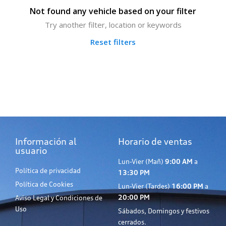
Not found any vehicle based on your filter
Try another filter, location or keywords
Reset filters
Información al
Horario de ventas
usuario
Lun-Vier (Mañ)
9:00 AM
a
Política de privacidad
13:30 PM
Política de Cookies
Lun-Vier (Tardes)
16:00 PM
a
20:00 PM
Aviso Legal y Condiciones de
Uso
Sábados, Domingos y festivos
cerrados.