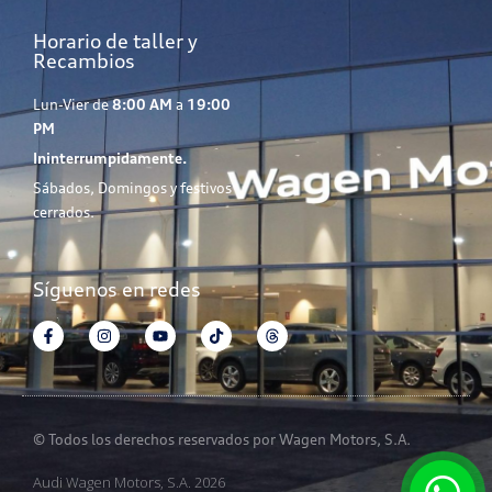
Horario de taller y
Recambios
Lun-Vier de
8:00 AM
a
19:00
PM
Ininterrumpidamente.
Sábados, Domingos y festivos
cerrados.
Síguenos en redes
© Todos los derechos reservados por Wagen Motors, S.A.
Audi Wagen Motors, S.A. 2026